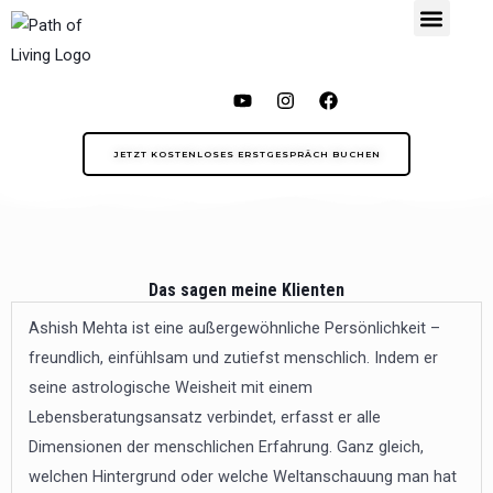
Zum
Menu
Inhalt
springen
Y
I
F
o
n
a
u
s
c
t
t
e
JETZT KOSTENLOSES ERSTGESPRÄCH BUCHEN
u
a
b
b
g
o
e
r
o
a
k
m
Das sagen meine Klienten
Ashish Mehta ist eine außergewöhnliche Persönlichkeit –
freundlich, einfühlsam und zutiefst menschlich. Indem er
seine astrologische Weisheit mit einem
Lebensberatungsansatz verbindet, erfasst er alle
Dimensionen der menschlichen Erfahrung. Ganz gleich,
welchen Hintergrund oder welche Weltanschauung man hat